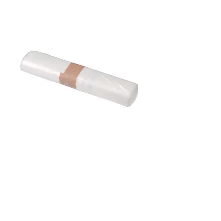
Sac déchets transparent 160l
Carton de 100
Sac à déchets transparent de 160 litres.
Ref : SP160LT40N